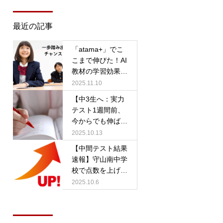
最近の記事
「atama+」でこ
こまで伸びた！AI
教材の学習効果が
すごい！栗東市、
2025.11.10
守山市で塾をお探
【中3生へ：実力
しなら【個個塾S
テスト1週間前、
PACE】
今からでも伸ばせ
る勉強法！】個個
2025.10.13
塾SPACEはテス
【中間テスト結果
ト対策をどこより
速報】守山南中学
も長く丁寧に実施
校で点数を上げる
しています！
なら個個塾SPAC
2025.10.6
Eへ