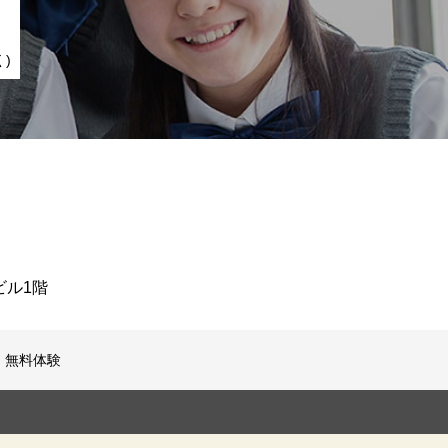
)
ビル1階
・無料体験